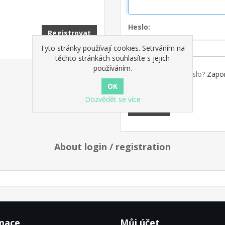
Heslo:
Registrovat
Tyto stránky používají cookies. Setrváním na
těchto stránkách souhlasíte s jejich
používáním.
Zapamatovat heslo?
Zapo
Dozvědět se více
Přihlásit
About login / registration
mace
Můj účet