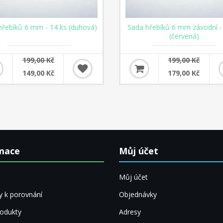
hřebíků 6 mm - 14 ks (duhová)
Sada hřebíků 6 mm závodní -
(červená)
199,00 Kč
199,00 Kč
149,00 Kč
179,00 Kč
mace
Můj účet
Můj účet
y k porovnání
Objednávky
odukty
Adresy