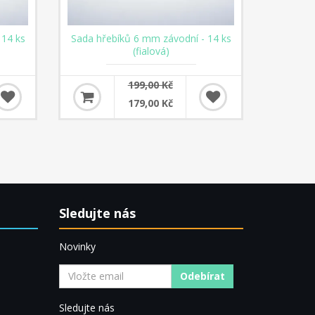
 14 ks
Sada hřebíků 6 mm závodní - 14 ks
(fialová)
199,00 Kč
179,00 Kč
Sledujte nás
Novinky
Odebírat
Sledujte nás