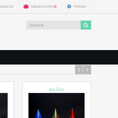
přání
(0)
Nákupní košík
(0)
Přihlásit
BALÍČKY