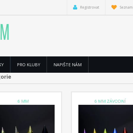
Registrovat
Seznam 
KY
PRO KLUBY
NAPIŠTE NÁM
orie
6 MM
6 MM ZÁVODNÍ