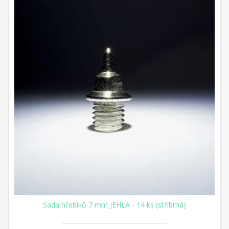
Sada hřebíků 7 mm JEHLA - 14 ks (stříbrná)