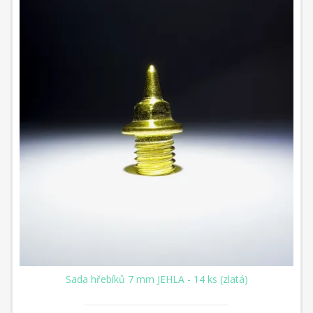
Sada hřebíků 7 mm JEHLA - 14 ks (zlatá)