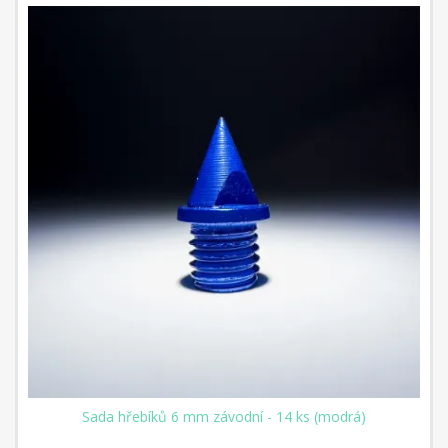
Sada hřebíků 6 mm závodní - 14 ks (modrá)