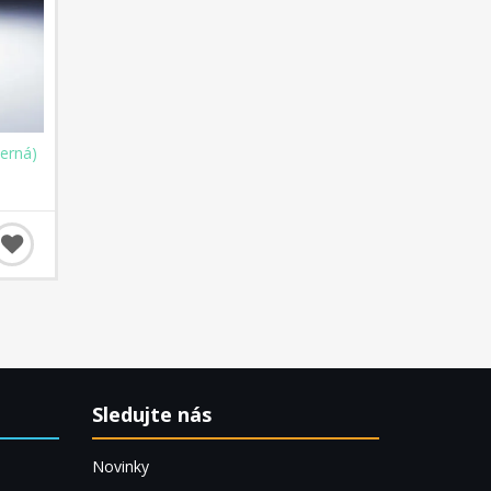
erná)
Sledujte nás
Novinky