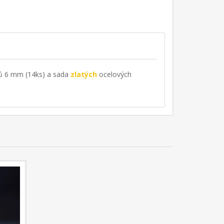
ů 6 mm (14ks) a sada
zlatých
ocelových