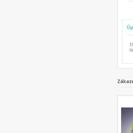
Úp
D
h
Zákazn