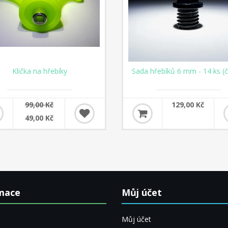
Klička na hřebíky
Sada hřebíků 6 mm - 14 ks (č
99,00 Kč
129,00 Kč
49,00 Kč
mace
Můj účet
Můj účet