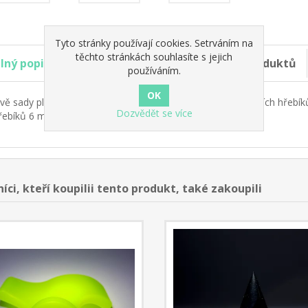
Tyto stránky používají cookies. Setrváním na
těchto stránkách souhlasíte s jejich
lný popis
Produktový tag
Specifikace produktů
používáním.
vě sady plné hřebíkového potěšení! Sada
modrých
závodních hřebík
Dozvědět se více
řebíků 6 mm (14ks).
íci, kteří koupilii tento produkt, také zakoupili