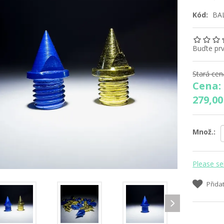
Kód:
BA
Buďte prv
Stará cen
Cena:
279,00
Množ.:
Please se
Přida