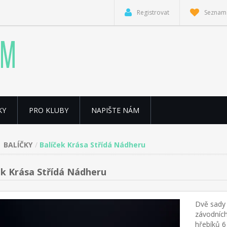
Registrovat
Seznam 
KY
PRO KLUBY
NAPIŠTE NÁM
BALÍČKY
Balíček Krása Střídá Nádheru
ek Krása Střídá Nádheru
Dvě sady
závodních
hřebíků 6