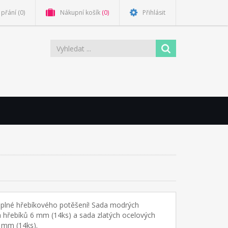
přání
(0)
Nákupní košík
(0)
Přihlásit
 plné hřebíkového potěšení! Sada modrých
 hřebíků 6 mm (14ks) a sada zlatých ocelových
 mm (14ks).