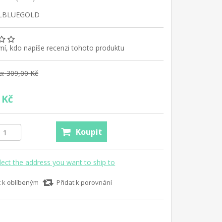
LBLUEGOLD
ní, kdo napíše recenzi tohoto produktu
a:
309,00 Kč
 Kč
Koupit
lect the address you want to ship to
t k oblíbeným
Přidat k porovnání