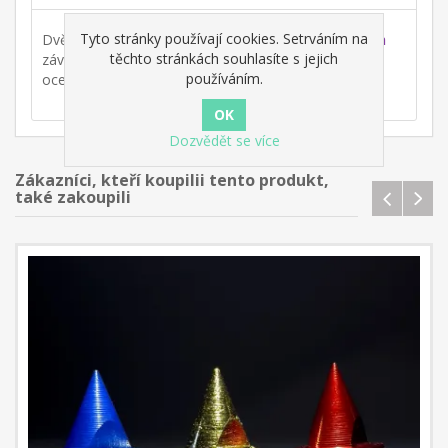
Tyto stránky používají cookies. Setrváním na
Dvě sady plné hřebíkového potěšení! Sada
fialových
těchto stránkách souhlasíte s jejich
závodních hřebíků 6 mm (14ks) a sada
d
u
h
o
v
ý
c
h
používáním.
ocelových hřebíků 6 mm (14ks).
Dozvědět se více
Zákazníci, kteří koupilii tento produkt,
také zakoupili