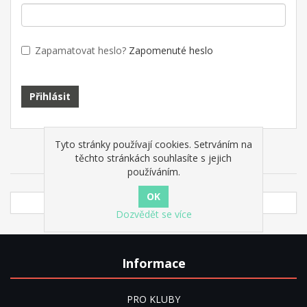
Zapamatovat heslo?
Zapomenuté heslo
Přihlásit
Tyto stránky používají cookies. Setrváním na
About login / registration
těchto stránkách souhlasíte s jejich
používáním.
Dozvědět se více
Informace
PRO KLUBY